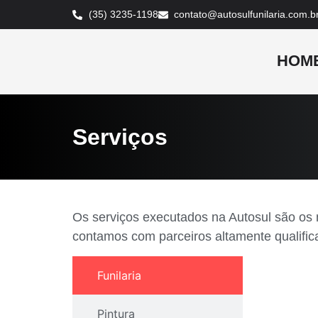
(35) 3235-1198
contato@autosulfunilaria.com.b
HOM
Serviços
Os serviços executados na Autosul são os 
contamos com parceiros altamente qualifica
Funilaria
Pintura